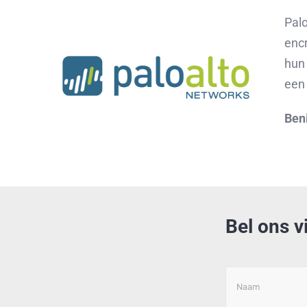
Palo
encr
hun
een 
Ben
Bel ons v